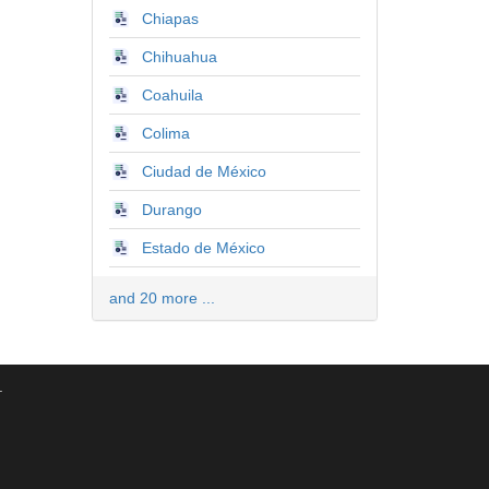
Chiapas
Chihuahua
Coahuila
Colima
Ciudad de México
Durango
Estado de México
and 20 more ...
.